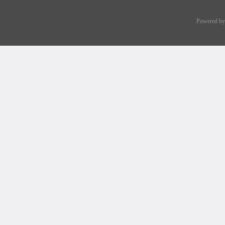
Powered b