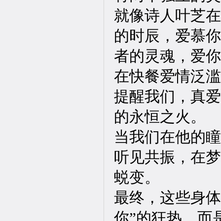
就像诗人叶芝在
的时辰，爱慕你
者的灵魂，爱你
在快餐爱情泛滥
提醒我们，真爱
的永恒之火。
当我们在他的瞳
听见共振，在梦
蜕变。
最终，这些身体
你”的狂热，而